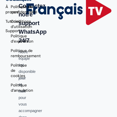
Contactez
À
Politique de
propos
confidentialité
notre
Tutoriel
Conditions
support
d’utilisation
Support
WhatsApp
Politique
24/7
d’expédition
Politique de
Notre
remboursement
équipe
Politique
est
de
disponible
cookies
jour
et
Politique
d’annulation
nuit
pour
vous
accompagner