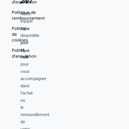
24/7
d’expédition
Politique de
Notre
remboursement
équipe
Politique
est
de
disponible
cookies
jour
et
Politique
d’annulation
nuit
pour
vous
accompagner
dans
l’achat
ou
le
renouvellement
de
votre