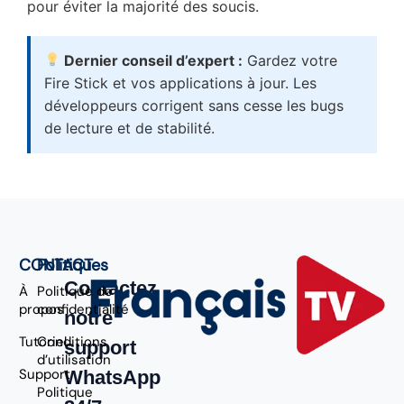
pour éviter la majorité des soucis.
Dernier conseil d’expert :
Gardez votre
Fire Stick et vos applications à jour. Les
développeurs corrigent sans cesse les bugs
de lecture et de stabilité.
CONTACT
Politiques
Contactez
À
Politique de
propos
confidentialité
notre
Tutoriel
Conditions
support
d’utilisation
Support
WhatsApp
Politique