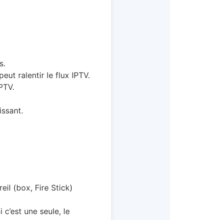
s.
ut ralentir le flux IPTV.
PTV.
issant.
il (box, Fire Stick)
 c’est une seule, le