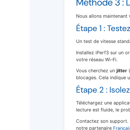
Méthode 3 : 
Nous allons maintenant v
Étape 1 : Teste
Un test de vitesse standa
Installez iPerf3 sur un o
votre réseau Wi-Fi.
Vous cherchez un
jitter
(
blocages. Cela indique un
Étape 2 : Isole
Téléchargez une applica
lecture est fluide, le pr
Contactez son support. 
notre partenaire
Françai