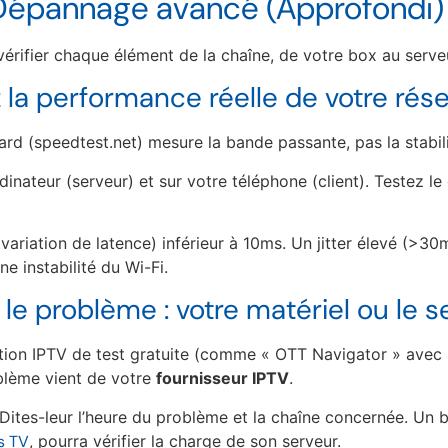
Dépannage avancé (Approfondi)
érifier chaque élément de la chaîne, de votre box au serve
z la performance réelle de votre rés
rd (speedtest.net) mesure la bande passante, pas la stabilit
rdinateur (serveur) et sur votre téléphone (client). Testez le
variation de latence) inférieur à 10ms. Un jitter élevé (>30
e instabilité du Wi-Fi.
z le problème : votre matériel ou le s
tion IPTV de test gratuite (comme « OTT Navigator » avec u
oblème vient de votre
fournisseur IPTV
.
Dites-leur l’heure du problème et la chaîne concernée. Un
s TV
, pourra vérifier la charge de son serveur.