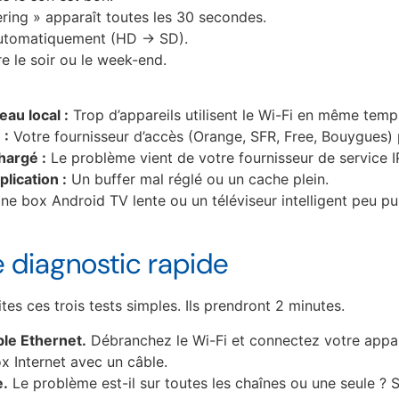
ring » apparaît toutes les 30 secondes.
automatiquement (HD -> SD).
e le soir ou le week-end.
au local :
Trop d’appareils utilisent le Wi-Fi en même temp
 :
Votre fournisseur d’accès (Orange, SFR, Free, Bouygues) pe
hargé :
Le problème vient de votre fournisseur de service I
lication :
Un buffer mal réglé ou un cache plein.
e box Android TV lente ou un téléviseur intelligent peu pu
 diagnostic rapide
es ces trois tests simples. Ils prendront 2 minutes.
le Ethernet.
Débranchez le Wi-Fi et connectez votre appare
x Internet avec un câble.
e.
Le problème est-il sur toutes les chaînes ou une seule ? Si