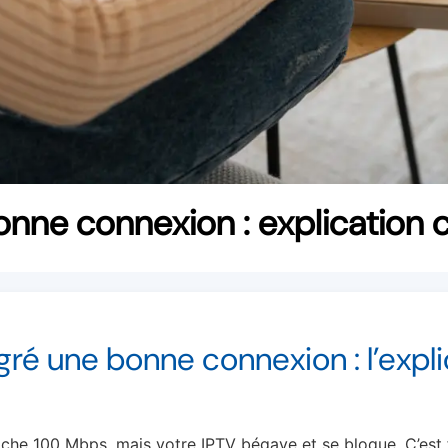
onne connexion : explication c
gré une bonne connexion : l’expl
fiche 100 Mbps, mais votre IPTV bégaye et se bloque. C’est