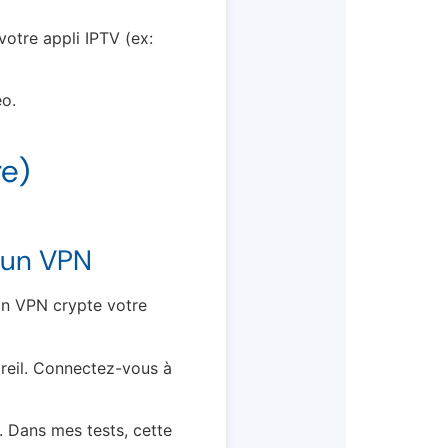
otre appli IPTV (ex:
éo.
re)
c un VPN
 Un VPN crypte votre
reil. Connectez-vous à
e. Dans mes tests, cette