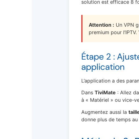
solution est efficace 8 fo
Attention :
Un VPN gra
premium pour l’IPTV. 
Étape 2 : Ajus
application
L’application a des para
Dans
TiviMate
: Allez d
à « Matériel » ou vice-ve
Augmentez aussi la
tail
donne plus de temps au f