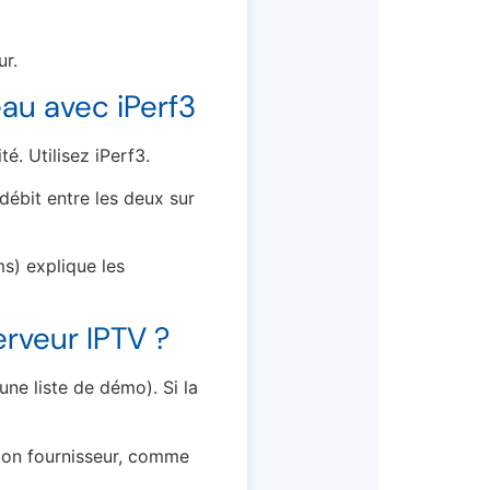
ur.
eau avec iPerf3
é. Utilisez iPerf3.
 débit entre les deux sur
ms) explique les
erveur IPTV ?
ne liste de démo). Si la
 bon fournisseur, comme