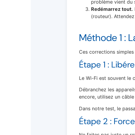
problème vient du 
Redémarrez tout.
(routeur). Attendez
Méthode 1 : L
Ces corrections simples
Étape 1 : Libér
Le Wi-Fi est souvent le c
Débranchez les appareils
encore, utilisez un câble
Dans notre test, le pass
Étape 2 : Forc
Ne faites pas juste un ret