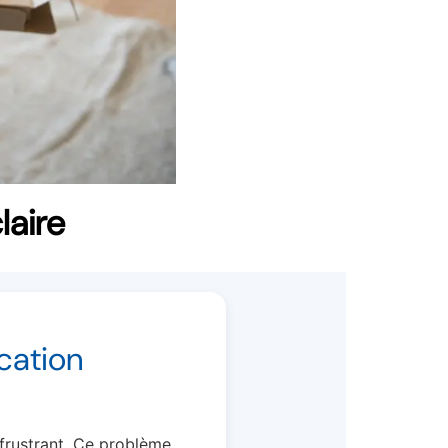
laire
ication
 frustrant. Ce problème