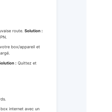
uvaise route.
Solution :
VPN.
votre box/appareil et
hargé.
Solution :
Quittez et
rds.
 box internet avec un