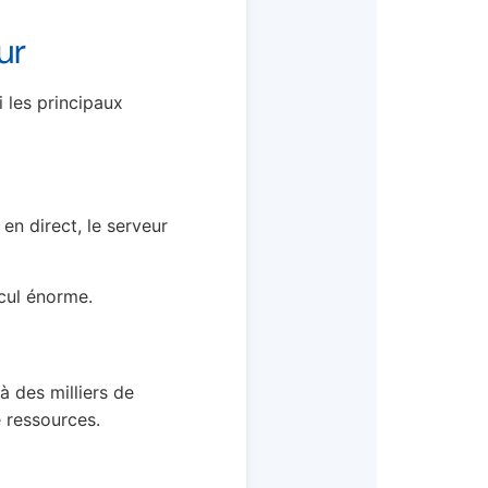
ur
 les principaux
n direct, le serveur
lcul énorme.
à des milliers de
e ressources.