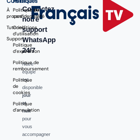
CONTACT
Politiques
Contactez
À
Politique de
propos
confidentialité
notre
Tutoriel
Conditions
support
d’utilisation
Support
WhatsApp
Politique
24/7
d’expédition
Politique de
Notre
remboursement
équipe
Politique
est
de
disponible
cookies
jour
et
Politique
d’annulation
nuit
pour
vous
accompagner