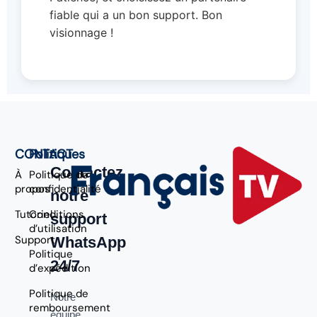
fiable qui a un bon support. Bon
visionnage !
CONTACT
Politiques
Contactez
À
Politique de
propos
confidentialité
notre
Tutoriel
Conditions
support
d’utilisation
Support
WhatsApp
Politique
24/7
d’expédition
Politique de
Notre
remboursement
équipe