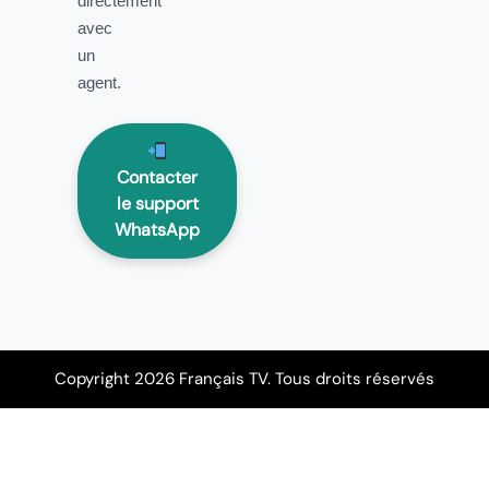
directement
avec
un
agent.
Contacter
le support
WhatsApp
Copyright 2026 Français TV. Tous droits réservés