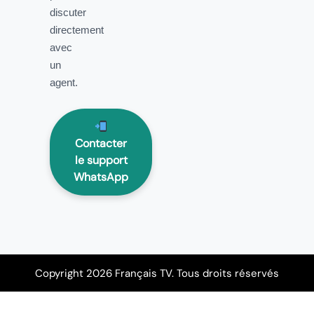
discuter
directement
avec
un
agent.
Contacter
le support
WhatsApp
Copyright 2026 Français TV. Tous droits réservés