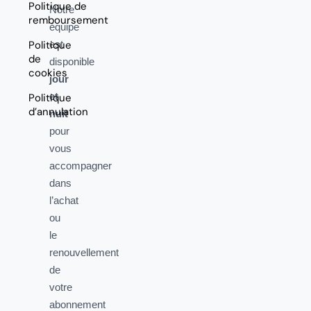
Politique de
Notre
remboursement
équipe
Politique
est
de
disponible
cookies
jour
et
Politique
d’annulation
nuit
pour
vous
accompagner
dans
l’achat
ou
le
renouvellement
de
votre
abonnement