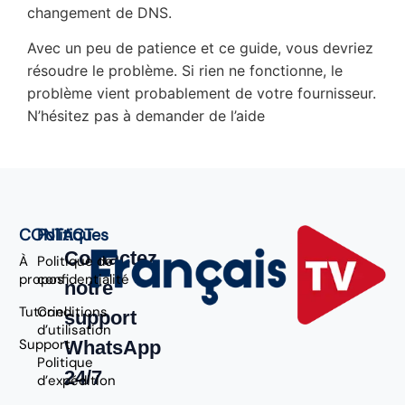
changement de DNS.
Avec un peu de patience et ce guide, vous devriez
résoudre le problème. Si rien ne fonctionne, le
problème vient probablement de votre fournisseur.
N’hésitez pas à demander de l’aide
CONTACT
Politiques
Contactez
À
Politique de
propos
confidentialité
notre
Tutoriel
Conditions
support
d’utilisation
Support
WhatsApp
Politique
24/7
d’expédition