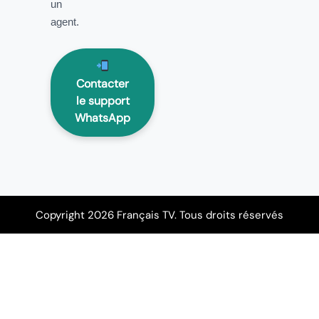
un
agent.
Contacter
le support
WhatsApp
Copyright 2026 Français TV. Tous droits réservés