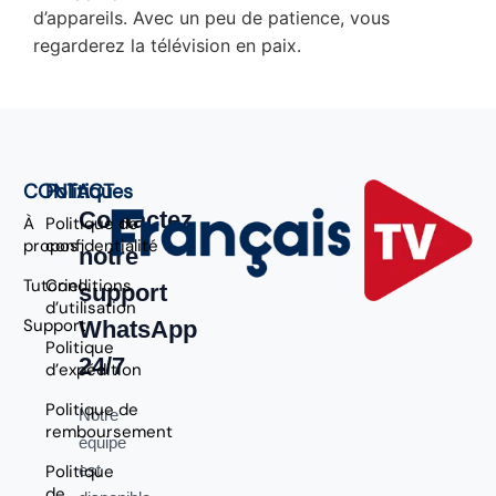
d’appareils. Avec un peu de patience, vous
regarderez la télévision en paix.
CONTACT
Politiques
Contactez
À
Politique de
propos
confidentialité
notre
Tutoriel
Conditions
support
d’utilisation
Support
WhatsApp
Politique
24/7
d’expédition
Politique de
Notre
remboursement
équipe
Politique
est
de