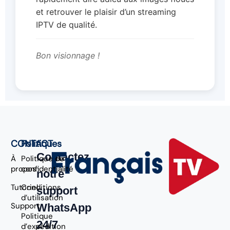
et retrouver le plaisir d’un streaming
IPTV de qualité.
Bon visionnage !
CONTACT
Politiques
Contactez
À
Politique de
propos
confidentialité
notre
Tutoriel
Conditions
support
d’utilisation
Support
WhatsApp
Politique
24/7
d’expédition