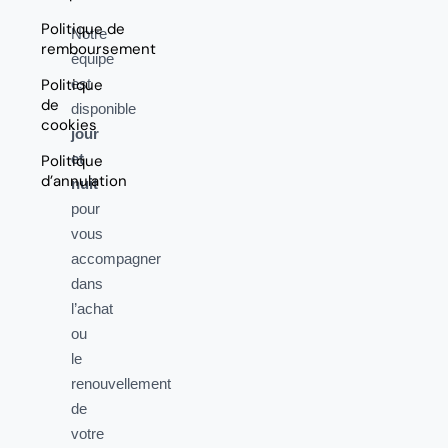
Politique de
Notre
remboursement
équipe
Politique
est
de
disponible
cookies
jour
et
Politique
d’annulation
nuit
pour
vous
accompagner
dans
l’achat
ou
le
renouvellement
de
votre