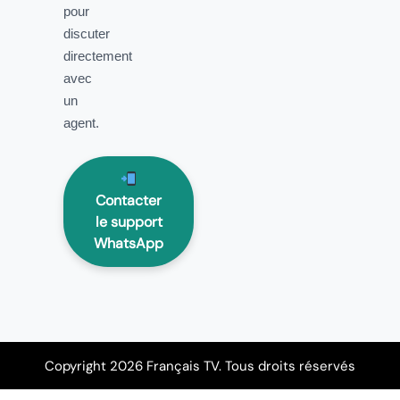
pour
discuter
directement
avec
un
agent.
Contacter
le support
WhatsApp
Copyright 2026 Français TV. Tous droits réservés