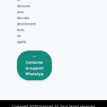
dessous
pour
discuter
directement
avec
un
agent.
Contacter
le support
WhatsApp
Copyright 2026 Français TV. Tous droits réservés