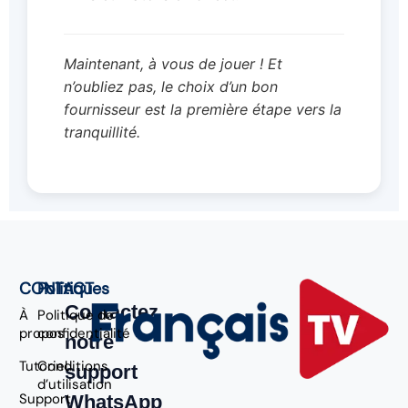
Maintenant, à vous de jouer ! Et
n’oubliez pas, le choix d’un bon
fournisseur est la première étape vers la
tranquillité.
CONTACT
Politiques
Contactez
À
Politique de
propos
confidentialité
notre
Tutoriel
Conditions
support
d’utilisation
Support
WhatsApp