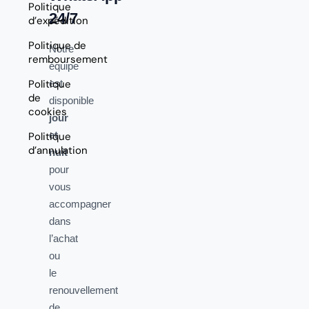
Politique
24/7
d’expédition
Politique de
Notre
remboursement
équipe
Politique
est
de
disponible
cookies
jour
et
Politique
d’annulation
nuit
pour
vous
accompagner
dans
l’achat
ou
le
renouvellement
de