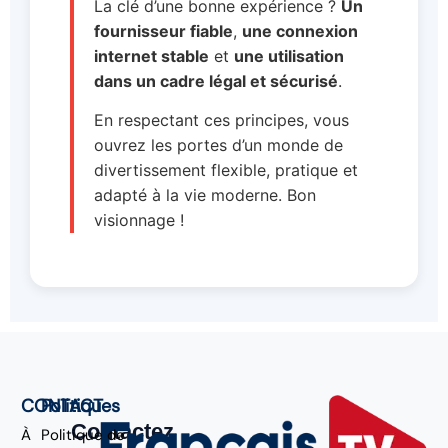
La clé d’une bonne expérience ?
Un
fournisseur fiable
,
une connexion
internet stable
et
une utilisation
dans un cadre légal et sécurisé
.
En respectant ces principes, vous
ouvrez les portes d’un monde de
divertissement flexible, pratique et
adapté à la vie moderne. Bon
visionnage !
CONTACT
Politiques
Contactez
À
Politique de