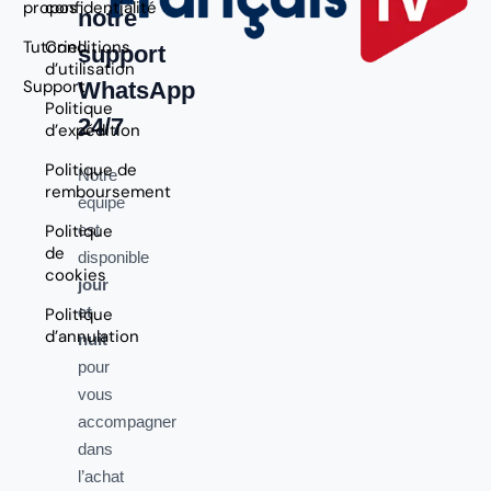
propos
confidentialité
notre
Tutoriel
Conditions
support
d’utilisation
Support
WhatsApp
Politique
24/7
d’expédition
Politique de
Notre
remboursement
équipe
Politique
est
de
disponible
cookies
jour
et
Politique
d’annulation
nuit
pour
vous
accompagner
dans
l’achat