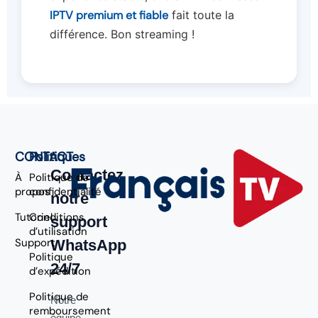
IPTV premium et fiable
fait toute la
différence. Bon streaming !
CONTACT
Politiques
Contactez
À
Politique de
propos
confidentialité
notre
Tutoriel
Conditions
support
d’utilisation
Support
WhatsApp
Politique
24/7
d’expédition
Politique de
Notre
remboursement
équipe