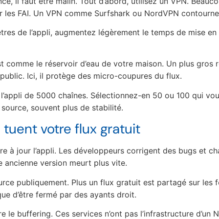
ce, il faut être malin. Tout d’abord, utilisez un VPN. Beauc
ar les FAI. Un VPN comme Surfshark ou NordVPN contourne
ètres de l’appli, augmentez légèrement le temps de mise 
st comme le réservoir d’eau de votre maison. Un plus gros 
ublic. Ici, il protège des micro-coupures du flux.
 l’appli de 5000 chaînes. Sélectionnez-en 50 ou 100 qui vou
source, souvent plus de stabilité.
 tuent votre flux gratuit
tre à jour l’appli. Les développeurs corrigent des bugs et c
 ancienne version meurt plus vite.
urce publiquement. Plus un flux gratuit est partagé sur les fo
sque d’être fermé par des ayants droit.
e le buffering. Ces services n’ont pas l’infrastructure d’un Ne