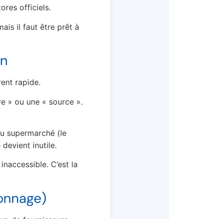
ores officiels.
is il faut être prêt à
on
vent rapide.
re » ou une « source ».
au supermarché (le
devient inutile.
inaccessible. C’est la
ionnage)