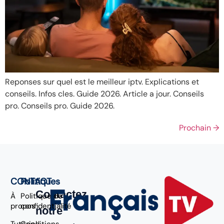
Reponses sur quel est le meilleur iptv. Explications et
conseils. Infos cles. Guide 2026. Article a jour. Conseils
pro. Conseils pro. Guide 2026.
Prochain
→
CONTACT
Politiques
Contactez
À
Politique de
propos
confidentialité
notre
Tutoriel
Conditions