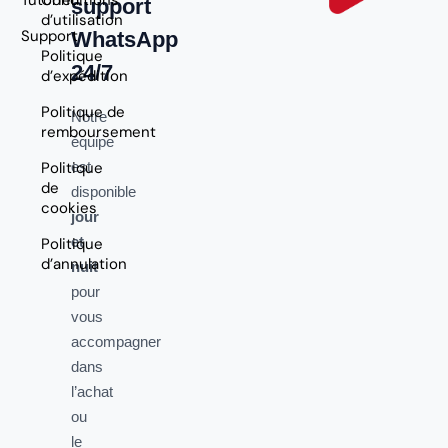
support
d’utilisation
Support
WhatsApp
Politique
24/7
d’expédition
Politique de
Notre
remboursement
équipe
Politique
est
de
disponible
cookies
jour
et
Politique
d’annulation
nuit
pour
vous
accompagner
dans
l’achat
ou
le