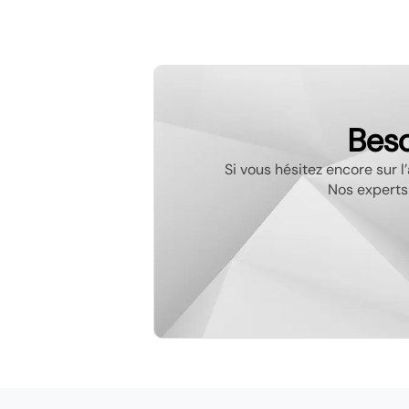
Beso
Si vous hésitez encore sur 
Nos experts 