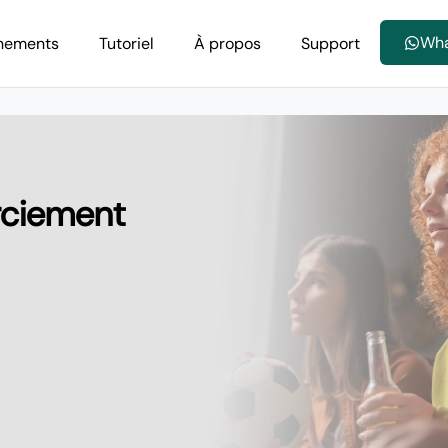
Wh
nements
Tutoriel
À propos
Support
rciement