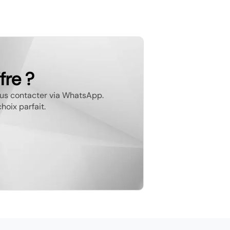
fre ?
nous contacter via WhatsApp.
hoix parfait.