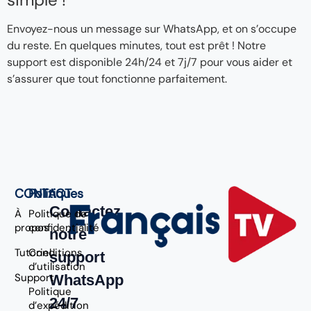
Envoyez-nous un message sur WhatsApp, et on s’occupe
du reste. En quelques minutes, tout est prêt ! Notre
support est disponible 24h/24 et 7j/7 pour vous aider et
s’assurer que tout fonctionne parfaitement.
CONTACT
Politiques
Contactez
À
Politique de
propos
confidentialité
notre
Tutoriel
Conditions
support
d’utilisation
Support
WhatsApp
Politique
24/7
d’expédition