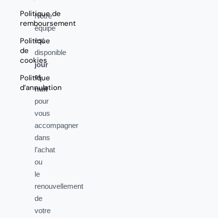
Politique de
Notre
remboursement
équipe
Politique
est
de
disponible
cookies
jour
et
Politique
d’annulation
nuit
pour
vous
accompagner
dans
l’achat
ou
le
renouvellement
de
votre