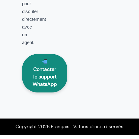
pour
discuter
directement
avec
un
agent.
Contacter
le support
WhatsApp
Copyright 2026 Français TV. Tous droits réservés