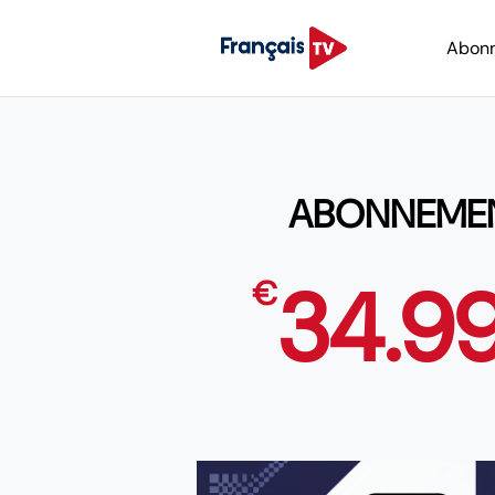
Abon
ABONNEMENT
34.9
€