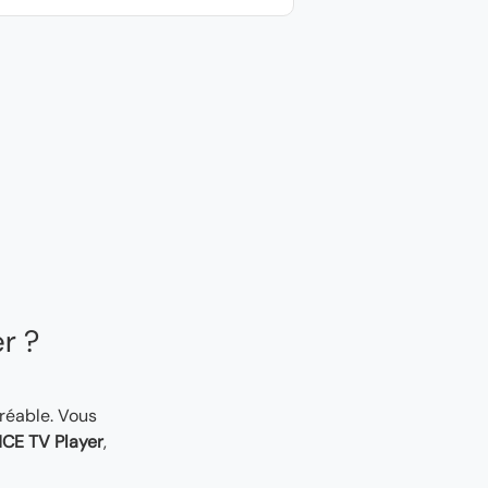
er ?
gréable. Vous
CE TV Player
,