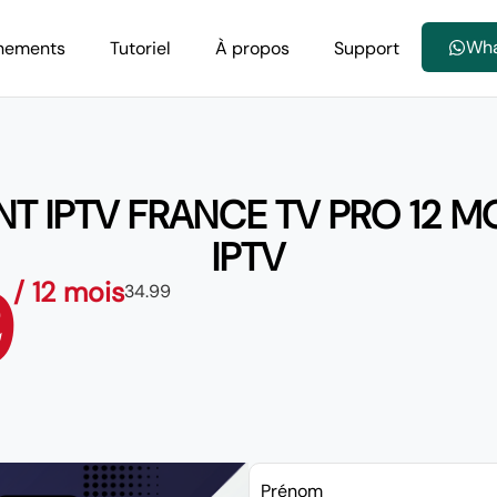
Wh
nements
Tutoriel
À propos
Support
 IPTV FRANCE TV PRO 12 MO
IPTV
9
/ 12 mois
34.99
Prénom