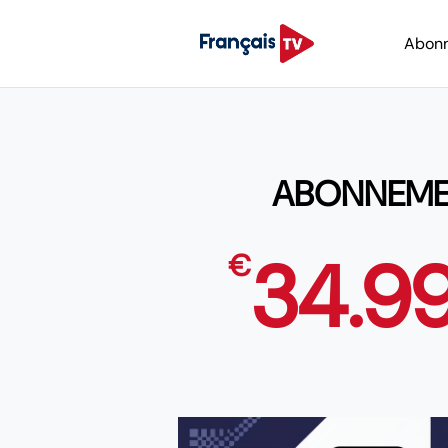
Abon
ABONNEMENT
34.9
€