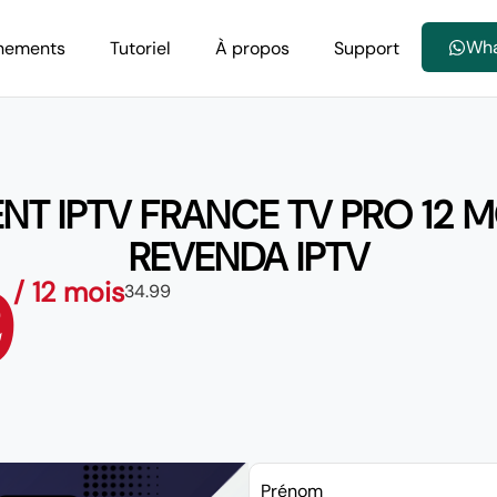
Wh
nements
Tutoriel
À propos
Support
 IPTV FRANCE TV PRO 12 MO
REVENDA IPTV
9
/ 12 mois
34.99
Prénom