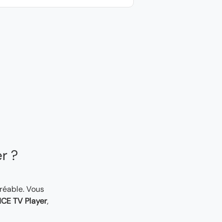
er ?
gréable. Vous
CE TV Player
,