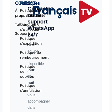
CONTACT
Politiques
Contactez
À
Politique de
notre
propos
confidentialité
support
Tutoriel
Conditions
WhatsApp
d’utilisation
Support
24/7
Politique
d’expédition
Notre
équipe
Politique de
remboursement
est
disponible
Politique
jour
de
cookies
et
nuit
Politique
pour
d’annulation
vous
accompagner
dans