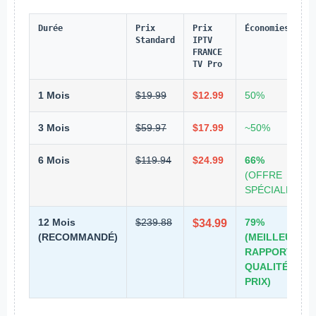
Durée
Prix
Prix
Économies
Standard
IPTV
FRANCE
TV Pro
1 Mois
$19.99
$12.99
50%
3 Mois
$59.97
$17.99
~50%
6 Mois
$119.94
$24.99
66%
(OFFRE
SPÉCIALE!)
12 Mois
$239.88
79%
$34.99
(RECOMMANDÉ)
(MEILLEUR
RAPPORT
QUALITÉ-
PRIX)