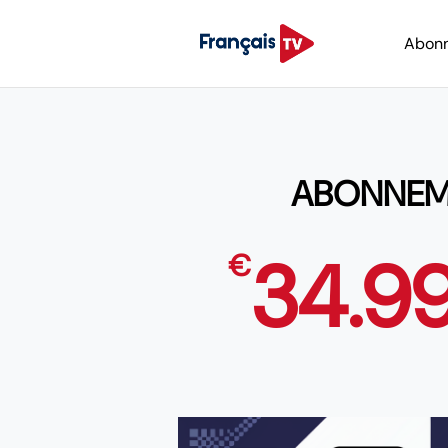
Abon
ABONNEMEN
34.9
€