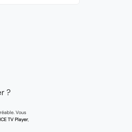
er ?
gréable. Vous
CE TV Player
,