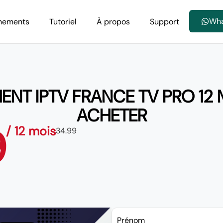
Wh
nements
Tutoriel
À propos
Support
T IPTV FRANCE TV PRO 12 M
ACHETER
9
/ 12 mois
34.99
Prénom