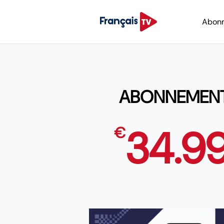
Abon
ABONNEMENT I
34.9
€