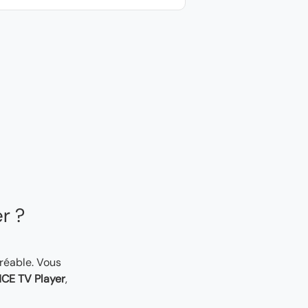
er ?
gréable. Vous
CE TV Player
,