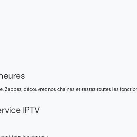
heures
e. Zappez, découvrez nos chaînes et testez toutes les fonction
rvice IPTV
rant tous les genres :