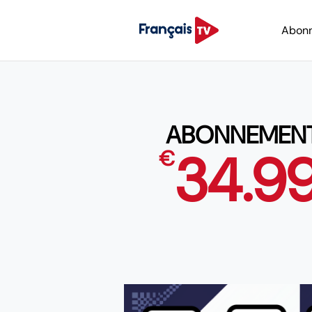
Abon
ABONNEMENT I
34.9
€