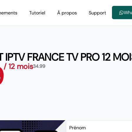
Wh
nements
Tutoriel
À propos
Support
PTV FRANCE TV PRO 12 MOIS
9
/ 12 mois
34.99
Prénom