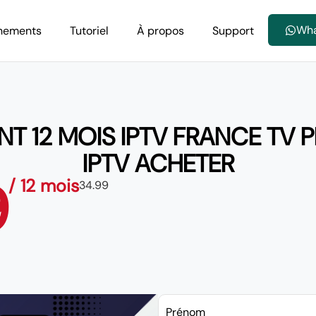
Wh
nements
Tutoriel
À propos
Support
 12 MOIS IPTV FRANCE TV PR
IPTV ACHETER
9
/ 12 mois
34.99
Prénom