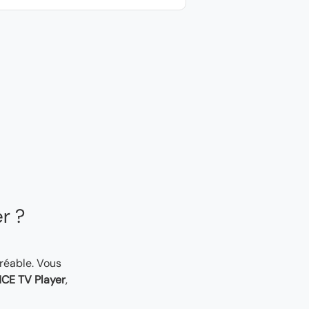
er ?
gréable. Vous
CE TV Player
,