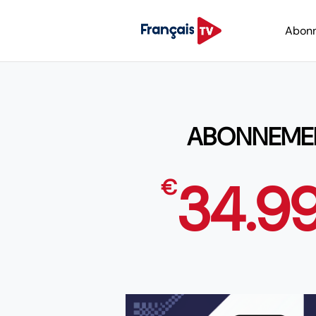
Abon
ABONNEMENT
34.9
€