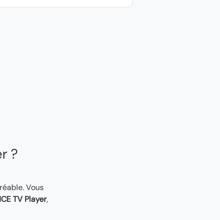
er ?
gréable. Vous
CE TV Player
,