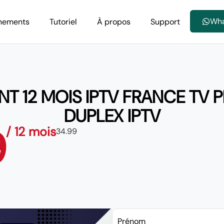
Wh
nements
Tutoriel
À propos
Support
 12 MOIS IPTV FRANCE TV PR
DUPLEX IPTV
9
/ 12 mois
34.99
Prénom