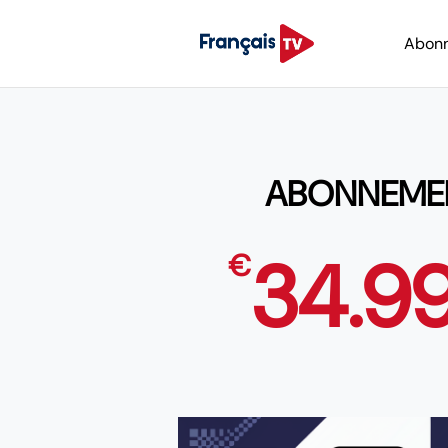
Abon
ABONNEMENT
34.9
€