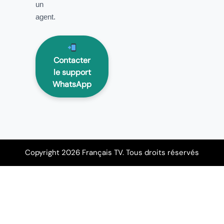
un
agent.
Contacter
le support
WhatsApp
Copyright 2026 Français TV. Tous droits réservés