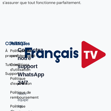
s’assurer que tout fonctionne parfaitement.
CONTACT
Politiques
Contactez
À
Politique de
propos
confidentialité
notre
Tutoriel
Conditions
support
d’utilisation
Support
WhatsApp
Politique
24/7
d’expédition
Politique de
Notre
remboursement
équipe
Politique
est