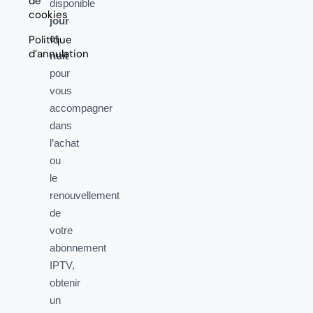
de
disponible
cookies
jour
et
Politique
d’annulation
nuit
pour
vous
accompagner
dans
l’achat
ou
le
renouvellement
de
votre
abonnement
IPTV,
obtenir
un