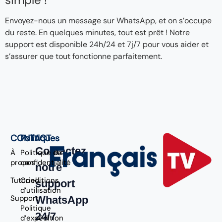
Envoyez-nous un message sur WhatsApp, et on s’occupe
du reste. En quelques minutes, tout est prêt ! Notre
support est disponible 24h/24 et 7j/7 pour vous aider et
s’assurer que tout fonctionne parfaitement.
CONTACT
Politiques
Contactez
À
Politique de
propos
confidentialité
notre
Tutoriel
Conditions
support
d’utilisation
Support
WhatsApp
Politique
24/7
d’expédition