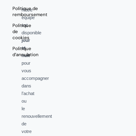
Politique de
Notre
remboursement
équipe
Politique
est
de
disponible
cookies
jour
et
Politique
d’annulation
nuit
pour
vous
accompagner
dans
l’achat
ou
le
renouvellement
de
votre