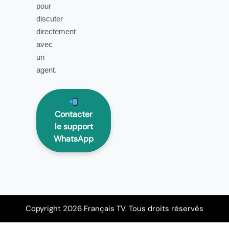
pour
discuter
directement
avec
un
agent.
Contacter
le support
WhatsApp
Copyright 2026 Français TV. Tous droits réservés