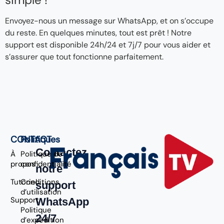
Envoyez-nous un message sur WhatsApp, et on s’occupe
du reste. En quelques minutes, tout est prêt ! Notre
support est disponible 24h/24 et 7j/7 pour vous aider et
s’assurer que tout fonctionne parfaitement.
CONTACT
Politiques
Contactez
À
Politique de
propos
confidentialité
notre
Tutoriel
Conditions
support
d’utilisation
Support
WhatsApp
Politique
24/7
d’expédition