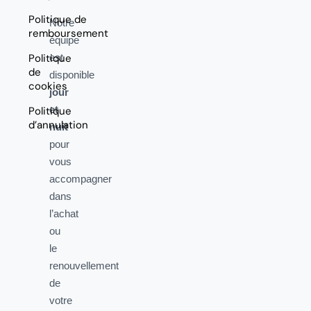
Politique de
Notre
remboursement
équipe
Politique
est
de
disponible
cookies
jour
et
Politique
d’annulation
nuit
pour
vous
accompagner
dans
l’achat
ou
le
renouvellement
de
votre