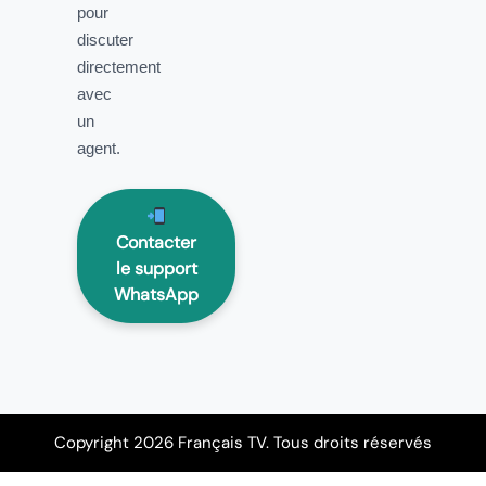
pour
discuter
directement
avec
un
agent.
Contacter
le support
WhatsApp
Copyright 2026 Français TV. Tous droits réservés