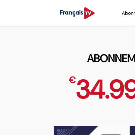
Abon
ABONNEMEN
34.9
€