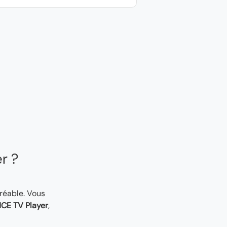
er ?
gréable. Vous
CE TV Player
,