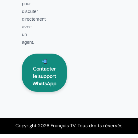
pour
discuter
directement
avec
un
agent.
Contacter
le support
WhatsApp
Copyright 2026 Français TV. Tous droits réservés