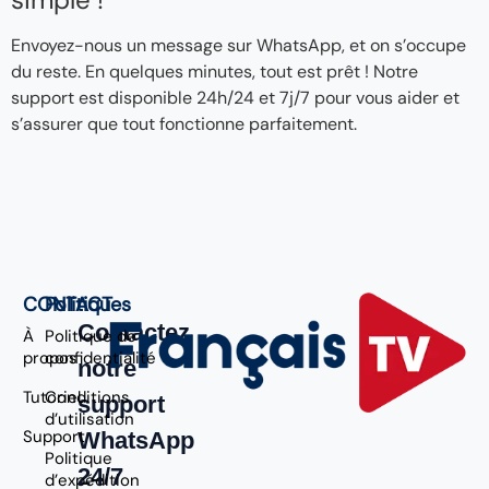
Envoyez-nous un message sur WhatsApp, et on s’occupe
du reste. En quelques minutes, tout est prêt ! Notre
support est disponible 24h/24 et 7j/7 pour vous aider et
s’assurer que tout fonctionne parfaitement.
CONTACT
Politiques
Contactez
À
Politique de
propos
confidentialité
notre
Tutoriel
Conditions
support
d’utilisation
Support
WhatsApp
Politique
24/7
d’expédition