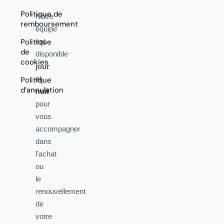
Politique de
Notre
remboursement
équipe
Politique
est
de
disponible
cookies
jour
et
Politique
d’annulation
nuit
pour
vous
accompagner
dans
l’achat
ou
le
renouvellement
de
votre