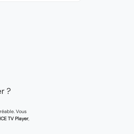
er ?
gréable. Vous
CE TV Player
,