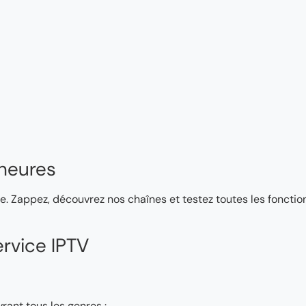
heures
e. Zappez, découvrez nos chaînes et testez toutes les fonction
rvice IPTV
rant tous les genres :