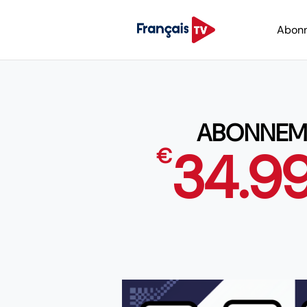
Abon
ABONNEME
34.9
€