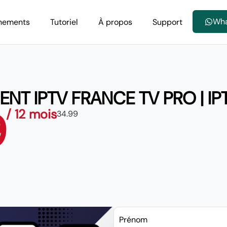
Wh
nements
Tutoriel
À propos
Support
NT IPTV FRANCE TV PRO | IP
9
/ 12 mois
34.99
Prénom