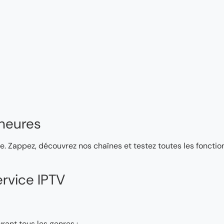
heures
e. Zappez, découvrez nos chaînes et testez toutes les fonction
rvice IPTV
rant tous les genres :