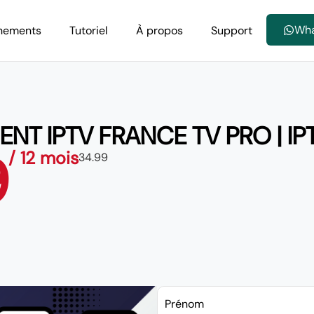
Wh
nements
Tutoriel
À propos
Support
NT IPTV FRANCE TV PRO | IP
9
/ 12 mois
34.99
Prénom