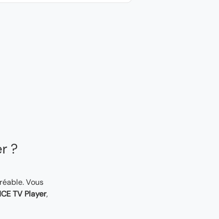
er ?
gréable. Vous
CE TV Player
,