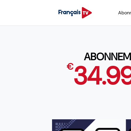
Abon
ABONNEME
34.9
€