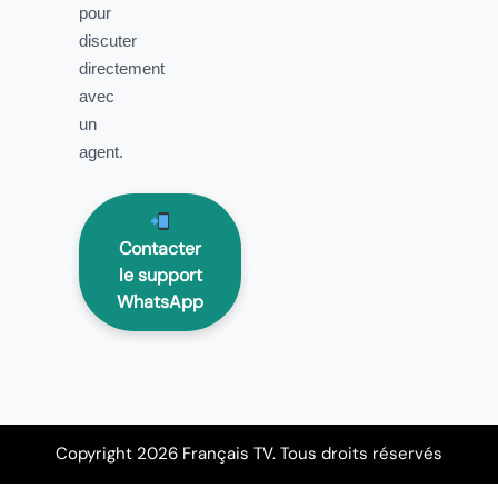
pour
discuter
directement
avec
un
agent.
Contacter
le support
WhatsApp
Copyright 2026 Français TV. Tous droits réservés