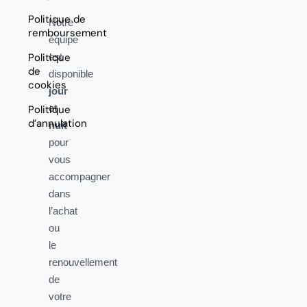
Politique de
Notre
remboursement
équipe
Politique
est
de
disponible
cookies
jour
et
Politique
d’annulation
nuit
pour
vous
accompagner
dans
l’achat
ou
le
renouvellement
de
votre