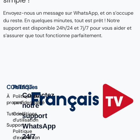
Envoyez-nous un message sur WhatsApp, et on s’occupe
du reste. En quelques minutes, tout est prêt ! Notre
support est disponible 24h/24 et 7j/7 pour vous aider et
s’assurer que tout fonctionne parfaitement.
CONTACT
Politiques
Contactez
À
Politique de
propos
confidentialité
notre
Tutoriel
Conditions
support
d’utilisation
Support
WhatsApp
Politique
24/7
d’expédition