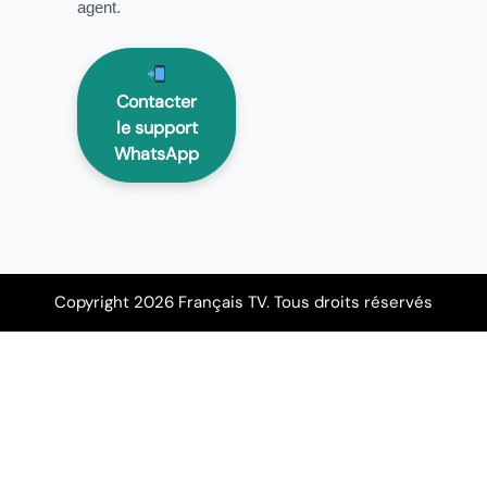
agent.
Contacter
le support
WhatsApp
Copyright 2026 Français TV. Tous droits réservés