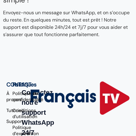
Envoyez-nous un message sur WhatsApp, et on s’occupe
du reste. En quelques minutes, tout est prêt ! Notre
support est disponible 24h/24 et 7j/7 pour vous aider et
s’assurer que tout fonctionne parfaitement.
CONTACT
Politiques
Contactez
À
Politique de
propos
confidentialité
notre
Tutoriel
Conditions
support
d’utilisation
Support
WhatsApp
Politique
24/7
d’expédition