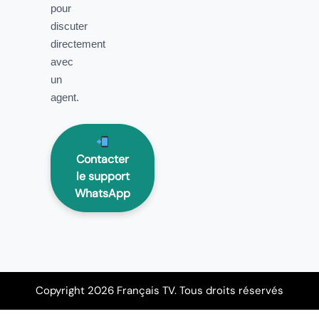
pour
discuter
directement
avec
un
agent.
Contacter
le support
WhatsApp
Copyright 2026 Français TV. Tous droits réservés