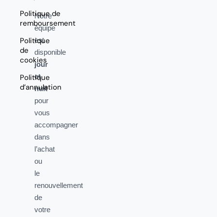
Politique de
Notre
remboursement
équipe
Politique
est
de
disponible
cookies
jour
et
Politique
d’annulation
nuit
pour
vous
accompagner
dans
l’achat
ou
le
renouvellement
de
votre