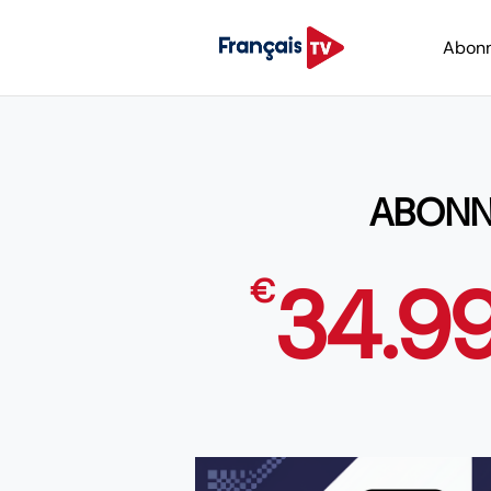
Abon
ABONNE
34.9
€