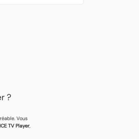
er ?
gréable. Vous
CE TV Player
,