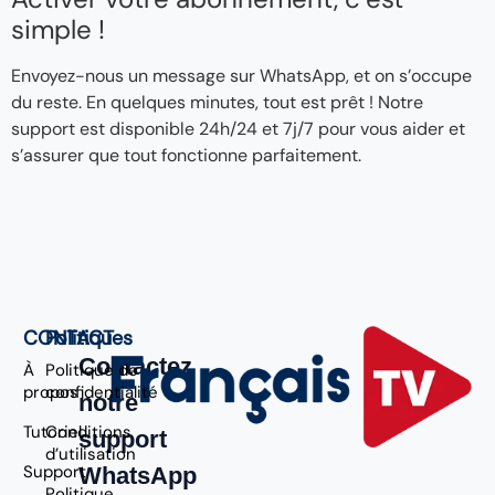
simple !
Envoyez-nous un message sur WhatsApp, et on s’occupe
du reste. En quelques minutes, tout est prêt ! Notre
support est disponible 24h/24 et 7j/7 pour vous aider et
s’assurer que tout fonctionne parfaitement.
CONTACT
Politiques
Contactez
À
Politique de
propos
confidentialité
notre
Tutoriel
Conditions
support
d’utilisation
Support
WhatsApp
Politique