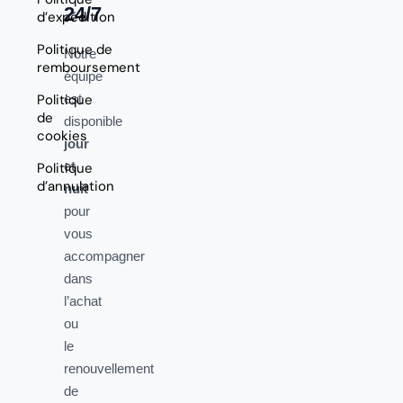
24/7
d’expédition
Politique de
Notre
remboursement
équipe
Politique
est
de
disponible
cookies
jour
et
Politique
d’annulation
nuit
pour
vous
accompagner
dans
l’achat
ou
le
renouvellement
de