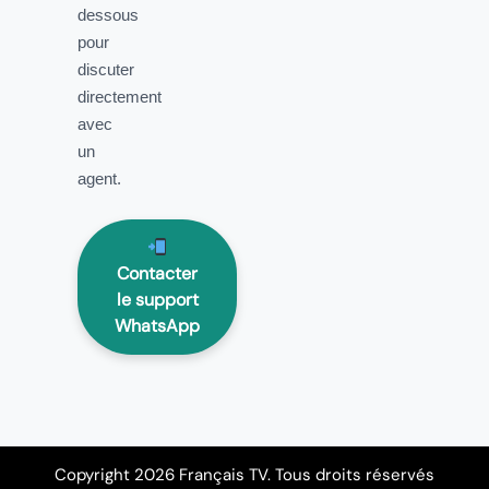
dessous
pour
discuter
directement
avec
un
agent.
Contacter
le support
WhatsApp
Copyright 2026 Français TV. Tous droits réservés