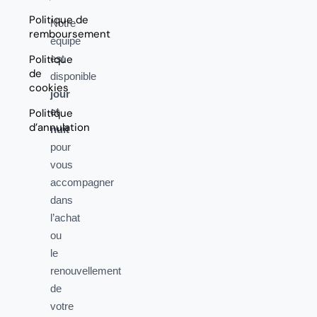
Politique de
Notre
remboursement
équipe
Politique
est
de
disponible
cookies
jour
et
Politique
d’annulation
nuit
pour
vous
accompagner
dans
l’achat
ou
le
renouvellement
de
votre