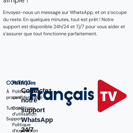
Envoyez-nous un message sur WhatsApp, et on s’occupe
du reste. En quelques minutes, tout est prêt ! Notre
support est disponible 24h/24 et 7j/7 pour vous aider et
s’assurer que tout fonctionne parfaitement.
CONTACT
Politiques
Contactez
À
Politique de
propos
confidentialité
notre
Tutoriel
Conditions
support
d’utilisation
Support
WhatsApp
Politique
24/7
d’expédition