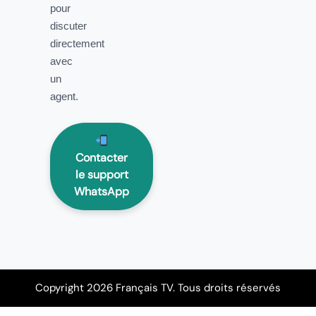
pour
discuter
directement
avec
un
agent.
Contacter
le support
WhatsApp
Copyright 2026 Français TV. Tous droits réservés