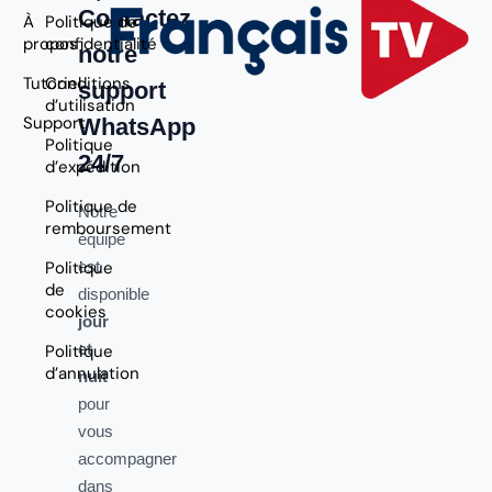
Contactez
À
Politique de
propos
confidentialité
notre
Tutoriel
Conditions
support
d’utilisation
Support
WhatsApp
Politique
24/7
d’expédition
Politique de
Notre
remboursement
équipe
Politique
est
de
disponible
cookies
jour
et
Politique
d’annulation
nuit
pour
vous
accompagner
dans