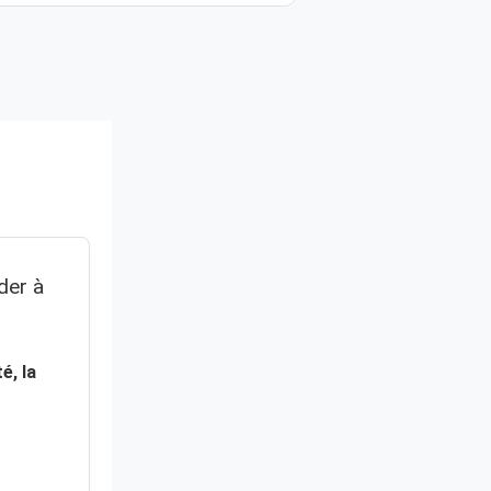
der à
té, la