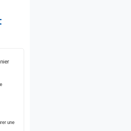
t
nier
ne
rer une