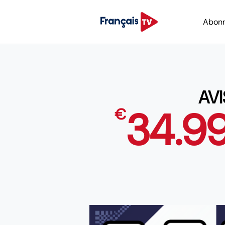
Abon
AV
34.9
€