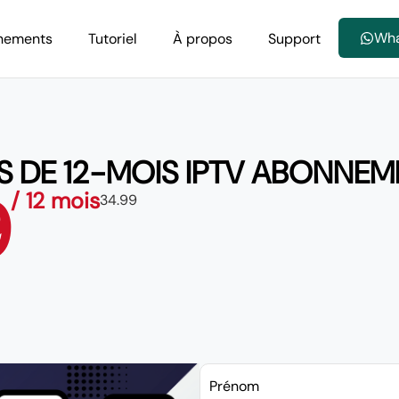
Wh
nements
Tutoriel
À propos
Support
IS DE 12-MOIS IPTV ABONNEM
9
/ 12 mois
34.99
Prénom