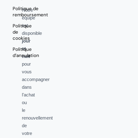
Politique de
Notre
remboursement
équipe
Politique
est
de
disponible
cookies
jour
et
Politique
d’annulation
nuit
pour
vous
accompagner
dans
l’achat
ou
le
renouvellement
de
votre