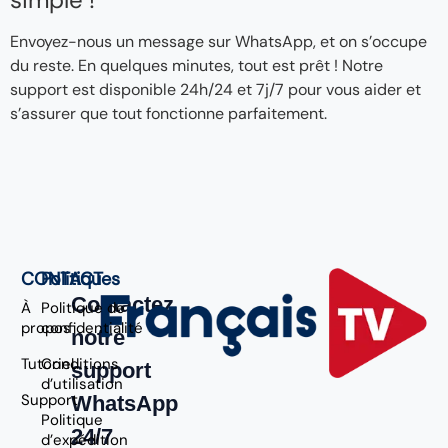
Envoyez-nous un message sur WhatsApp, et on s’occupe
du reste. En quelques minutes, tout est prêt ! Notre
support est disponible 24h/24 et 7j/7 pour vous aider et
s’assurer que tout fonctionne parfaitement.
CONTACT
Politiques
Contactez
À
Politique de
propos
confidentialité
notre
Tutoriel
Conditions
support
d’utilisation
Support
WhatsApp
Politique
24/7
d’expédition