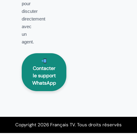
pour
discuter
directement
avec
un
agent.
Contacter
le support
WhatsApp
Copyright 2026 Français TV. Tous droits réservés