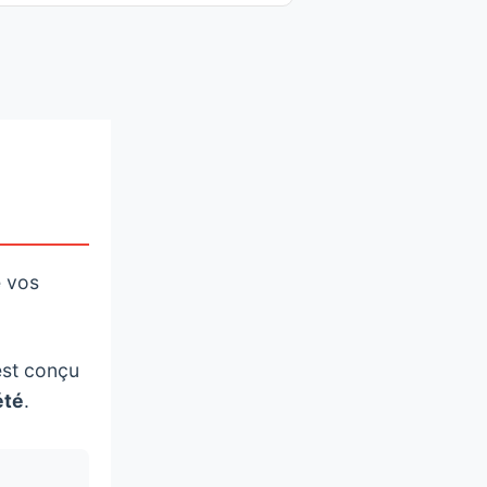
e vos
est conçu
été
.