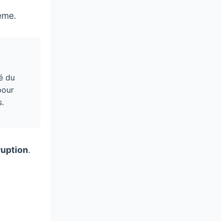
ème.
é du
pour
s.
ruption
.