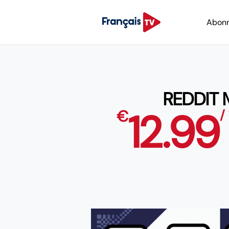
Abon
REDDIT
12.99
€
/