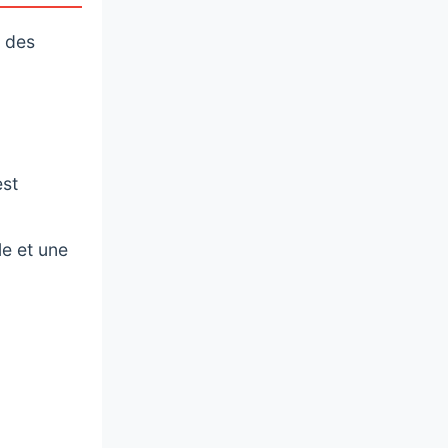
e des
est
e et une