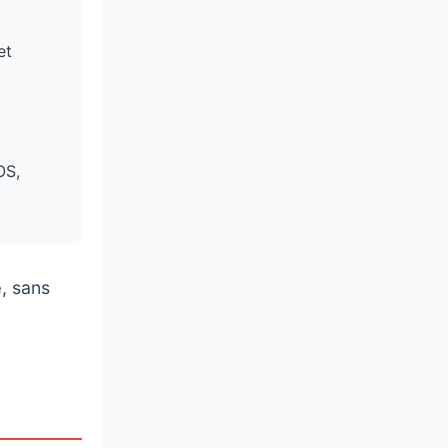
et
OS,
e
, sans