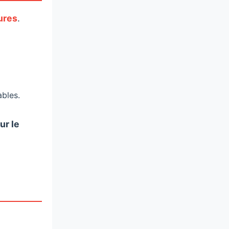
ures
.
ables.
ur le