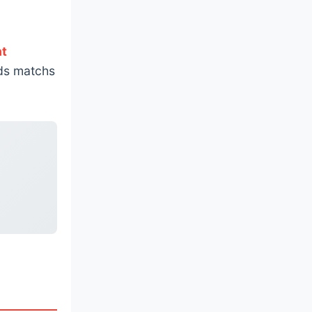
nt
nds matchs