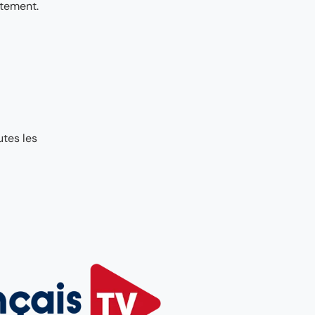
itement.
utes les