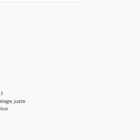
 !
lage, juste
vice