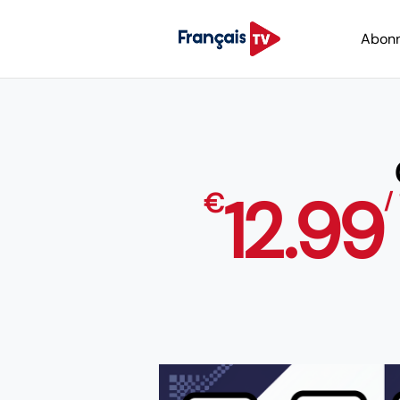
Abon
12.99
€
/