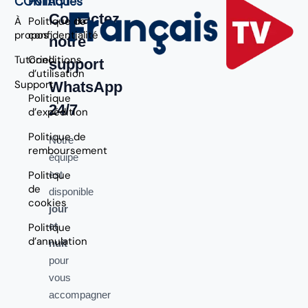
CONTACT
Politiques
Contactez
À
Politique de
propos
confidentialité
notre
Tutoriel
Conditions
support
d’utilisation
Support
WhatsApp
Politique
24/7
d’expédition
Politique de
Notre
remboursement
équipe
Politique
est
de
disponible
cookies
jour
et
Politique
d’annulation
nuit
pour
vous
accompagner