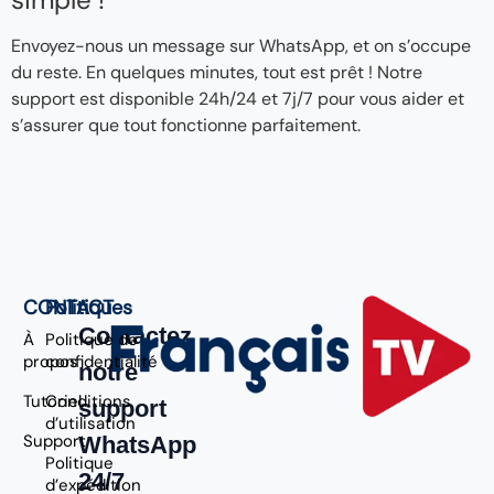
Envoyez-nous un message sur WhatsApp, et on s’occupe
du reste. En quelques minutes, tout est prêt ! Notre
support est disponible 24h/24 et 7j/7 pour vous aider et
s’assurer que tout fonctionne parfaitement.
CONTACT
Politiques
Contactez
À
Politique de
propos
confidentialité
notre
Tutoriel
Conditions
support
d’utilisation
Support
WhatsApp
Politique
24/7
d’expédition