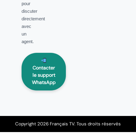
pour
discuter
directement
avec
un
agent.
Contacter
le support
WhatsApp
Copyright 2026 Français TV. Tous droits réservés