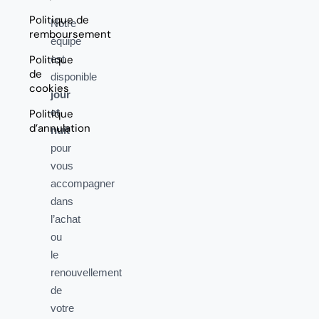
Politique de
Notre
remboursement
équipe
Politique
est
de
disponible
cookies
jour
et
Politique
d’annulation
nuit
pour
vous
accompagner
dans
l’achat
ou
le
renouvellement
de
votre