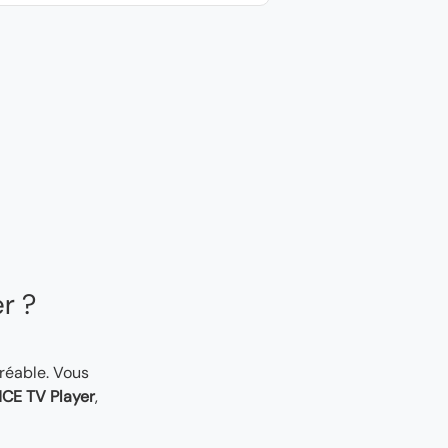
er ?
gréable. Vous
CE TV Player
,