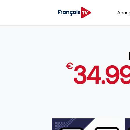
Abon
34.9
€