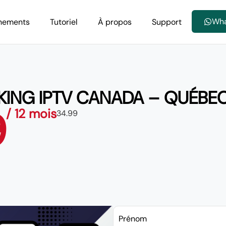
Wh
nements
Tutoriel
À propos
Support
KING IPTV CANADA – QUÉBE
9
/ 12 mois
34.99
Prénom