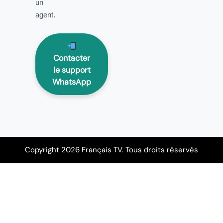
un
agent.
Contacter
le support
WhatsApp
Copyright 2026 Français TV. Tous droits réservés