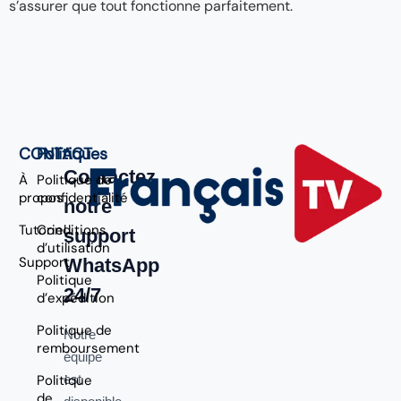
s’assurer que tout fonctionne parfaitement.
CONTACT
Politiques
Contactez
À
Politique de
propos
confidentialité
notre
Tutoriel
Conditions
support
d’utilisation
Support
WhatsApp
Politique
24/7
d’expédition
Politique de
Notre
remboursement
équipe
Politique
est
de