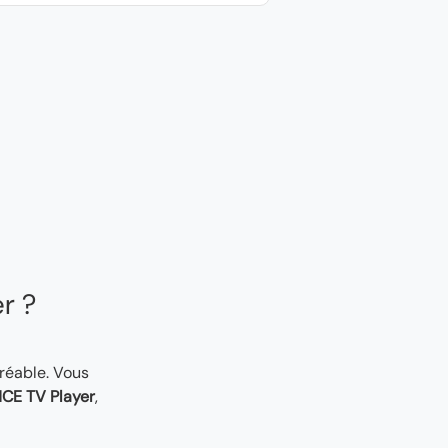
er ?
gréable. Vous
CE TV Player
,