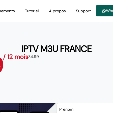
Wh
nements
Tutoriel
À propos
Support
IPTV M3U FRANCE
9
/ 12 mois
34.99
Prénom