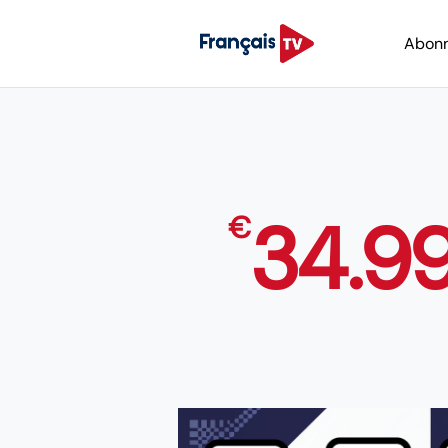
Abon
34.9
€