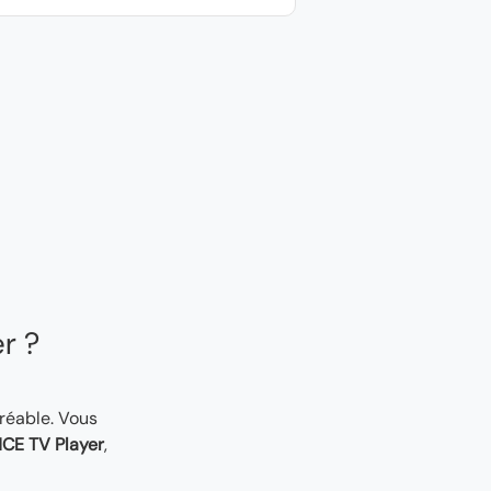
er ?
gréable. Vous
CE TV Player
,