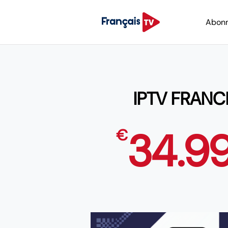
Abon
IPTV FRANC
34.9
€