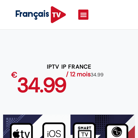
IPTV IP FRANCE
€
/ 12 mois
34.99
34.99