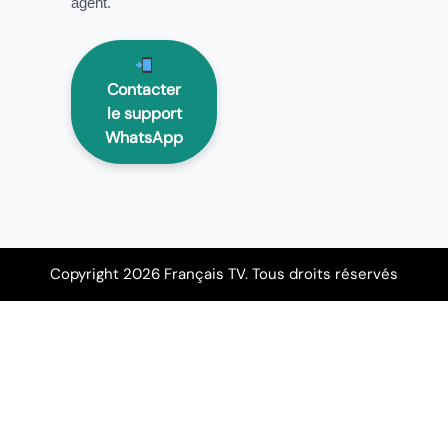
agent.
Contacter
le support
WhatsApp
Copyright 2026 Français TV. Tous droits réservés