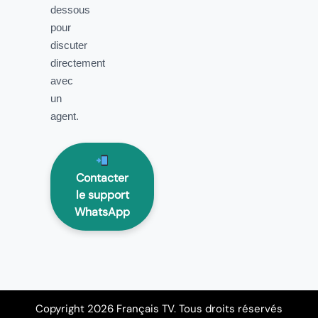
dessous
pour
discuter
directement
avec
un
agent.
Contacter
le support
WhatsApp
Copyright 2026 Français TV. Tous droits réservés