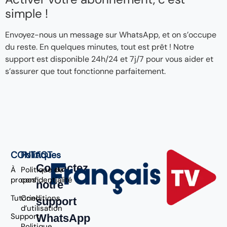
simple !
Envoyez-nous un message sur WhatsApp, et on s’occupe
du reste. En quelques minutes, tout est prêt ! Notre
support est disponible 24h/24 et 7j/7 pour vous aider et
s’assurer que tout fonctionne parfaitement.
CONTACT
Politiques
Contactez
À
Politique de
propos
confidentialité
notre
Tutoriel
Conditions
support
d’utilisation
Support
WhatsApp
Politique