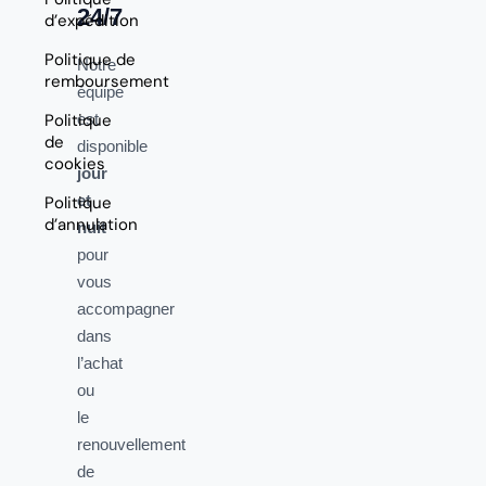
24/7
d’expédition
Politique de
Notre
remboursement
équipe
Politique
est
de
disponible
cookies
jour
et
Politique
d’annulation
nuit
pour
vous
accompagner
dans
l’achat
ou
le
renouvellement
de